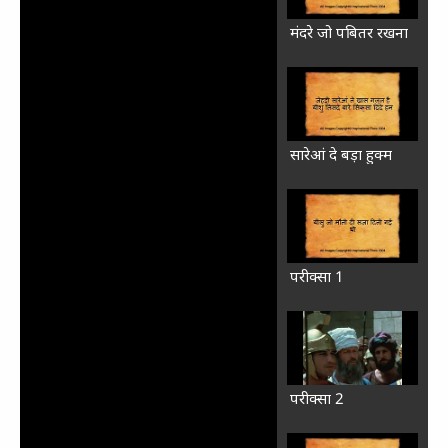
मंदरे जो पबितर रखना
सारेआं दे बड़ा हुक्‍म
परीक्‍सा 1
परीक्‍सा 2