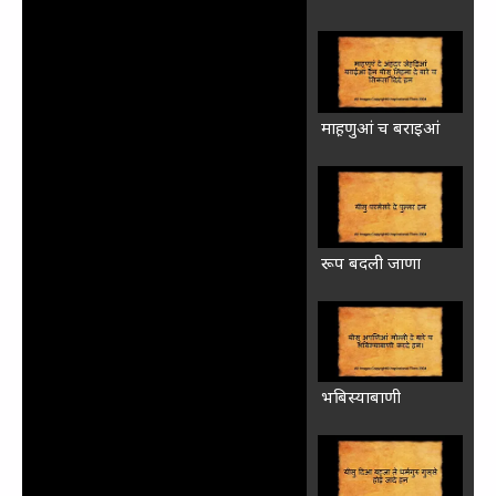
माह़णुआं च बराइआं
रूप बदली जाणा
भबिस्‍याबाणी