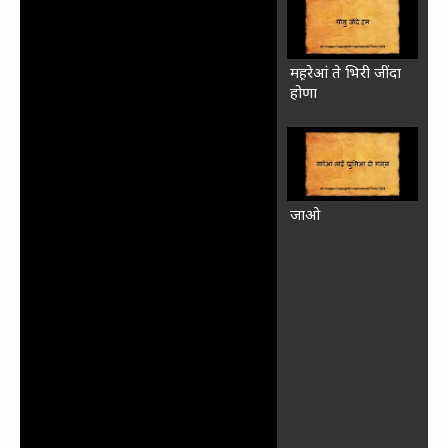
मह़रेआं ते भिरी जींदा
होणा
जाओ