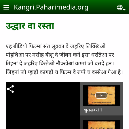
Skip to main content
Kangri.Paharimedia.org
Se
उद्धार दा रस्‍ता
एह़ बीडियो फिल्‍मां संत लूक्‍का दे जह़रिए लिक्‍खिओ
पोह़थिआ पर मसीह़ यीशु दे जीबन कने इसा धरतिआ पर
तिहनां दे जह़रिए कित्तेओ नौक्‍खेआं कम्‍मां जो दसदे हन।
जिहनां जो प्‍ह़ाड़ी कांगड़ी च फिल्‍म दे रुप्‍पे च दस्‍सेआ गेआ है।
खुसखबरी 1